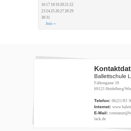
16
17
18
19
20
21
22
23
24
25
26
27
28
29
30
31
Juni »
Kontaktda
Ballettschule 
Falkengasse 10
69123 Heidelberg/Wie
Telefon:
06221/83 3
Internet:
www.baletts
E-Mail:
constanze@ba
lack.de