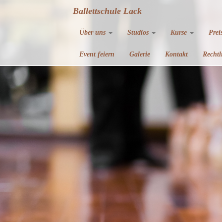
Ballettschule Lack
Über uns
Studios
Kurse
Prei
Event feiern
Galerie
Kontakt
Rechtl