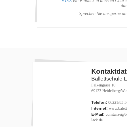
HIER
ein Einblick in unseren Charl
dur
Sprechen Sie uns gerne an 
Kontaktda
Ballettschule 
Falkengasse 10
69123 Heidelberg/Wie
Telefon:
06221/83 3
Internet:
www.baletts
E-Mail:
constanze@ba
lack.de