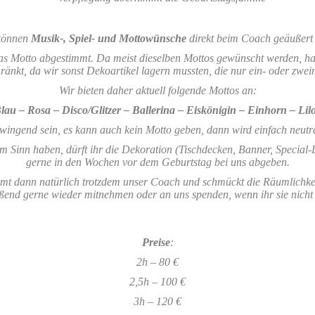
können
Musik-, Spiel- und Mottowünsche
direkt beim Coach geäußert
as Motto abgestimmt. Da meist dieselben Mottos gewünscht werden, ha
ränkt, da wir sonst Dekoartikel lagern mussten, die nur ein- oder zw
Wir bieten daher aktuell folgende Mottos an:
lau – Rosa –
Disco/Glitzer –
Ballerina –
Eiskönigin –
Einhorn – Lilo
wingend sein, es kann auch kein Motto geben, dann wird einfach neutra
im Sinn haben, dürft ihr die Dekoration (Tischdecken, Banner, Special-Lu
gerne in den Wochen vor dem Geburtstag bei uns abgeben.
 dann natürlich trotzdem unser Coach und schmückt die Räumlichkeit
ßend gerne wieder mitnehmen oder an uns spenden, wenn ihr sie nicht
Preise
:
2h – 80 €
2,5h – 100 €
3h – 120 €