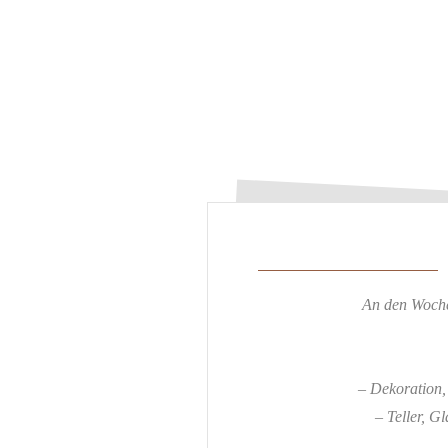
An den Woche
– Dekoration,
– Teller, G