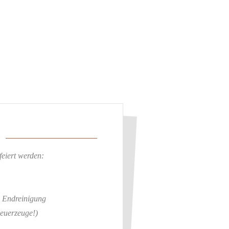
eiert werden:
d Endreinigung
Feuerzeuge!)