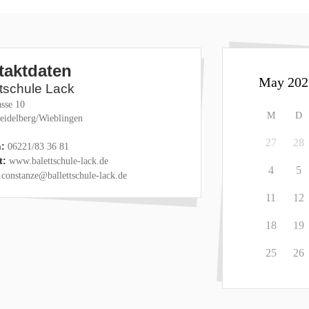
taktdaten
ttschule Lack
sse 10
M
D
eidelberg/Wieblingen
27
28
:
06221/83 36 81
t:
www.balettschule-lack.de
4
5
constanze@ballettschule-lack.de
11
12
18
19
25
26