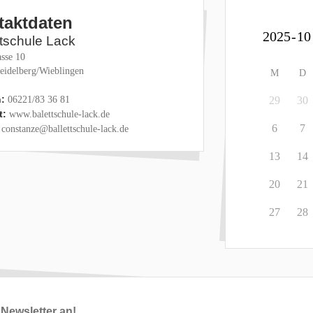
taktdaten
ttschule Lack
sse 10
eidelberg/Wieblingen
M
D
:
06221/83 36 81
29
30
t:
www.balettschule-lack.de
6
7
constanze@ballettschule-lack.de
13
14
20
21
27
28
Newsletter an!