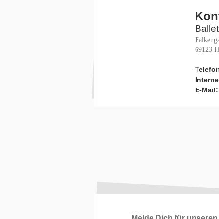
Kon
Balle
Falkenga
69123 H
Telefon
Interne
E-Mail:
Melde Dich für unseren 