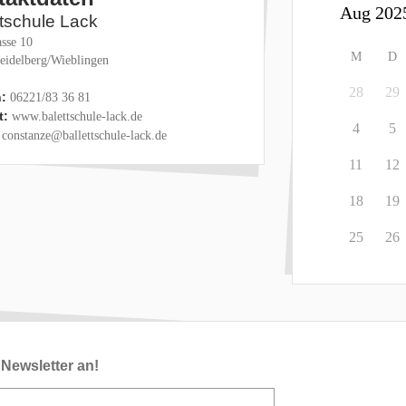
ttschule Lack
sse 10
M
D
eidelberg/Wieblingen
28
29
:
06221/83 36 81
t:
www.balettschule-lack.de
4
5
constanze@ballettschule-lack.de
11
12
18
19
25
26
Newsletter an!