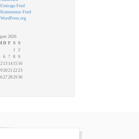
Eintrags-Feed
Kommentar-Feed
WordPress.org
gust 2026
M
D
F
S
S
1
2
5
6
7
8
9
12
13
14
15
16
19
20
21
22
23
26
27
28
29
30