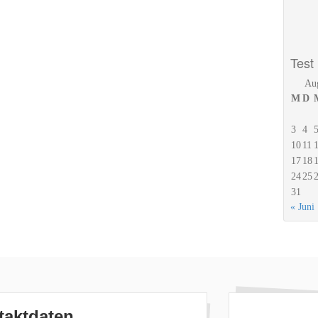
Test
Au
M
D
3
4
10
11
17
18
24
25
31
« Juni
taktdaten