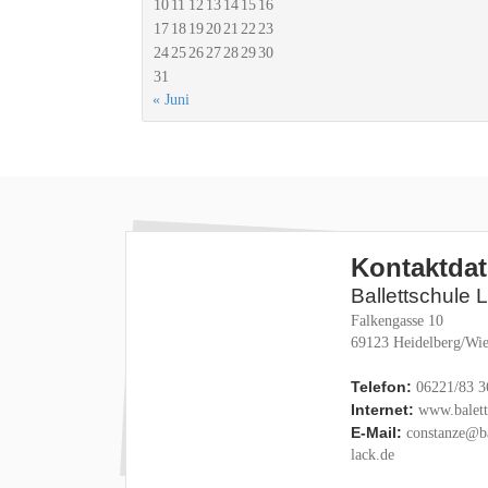
10
11
12
13
14
15
16
17
18
19
20
21
22
23
24
25
26
27
28
29
30
31
« Juni
Kontaktda
Ballettschule 
Falkengasse 10
69123 Heidelberg/Wie
Telefon:
06221/83 3
Internet:
www.baletts
E-Mail:
constanze@ba
lack.de