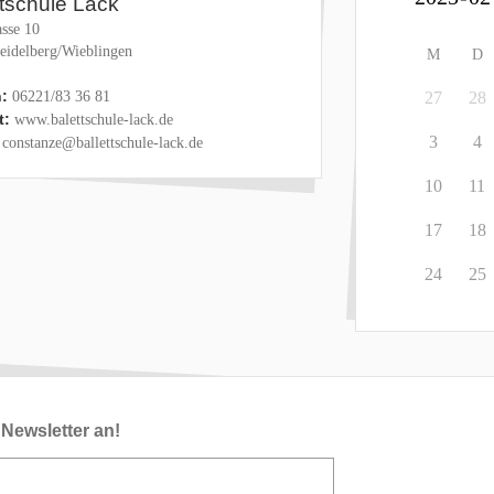
ttschule Lack
sse 10
eidelberg/Wieblingen
M
D
:
06221/83 36 81
27
28
t:
www.balettschule-lack.de
3
4
constanze@ballettschule-lack.de
10
11
17
18
24
25
Newsletter an!