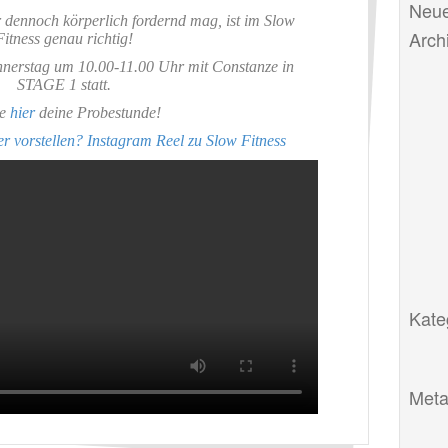
Neue
r dennoch körperlich fordernd mag, ist im Slow
Arch
Fitness genau richtig!
nnerstag um 10.00-11.00 Uhr mit Constanze in
STAGE 1 statt.
he
hier
deine Probestunde!
r vorstellen? Instagram Reel zu Slow Fitness
Kate
Met