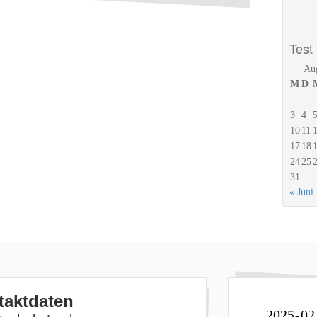
Test
Au
M
D
3
4
10
11
17
18
24
25
31
« Juni
taktdaten