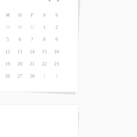
M
D
F
S
S
29
30
31
1
2
5
6
7
8
9
12
13
14
15
16
19
20
21
22
23
26
27
28
1
2