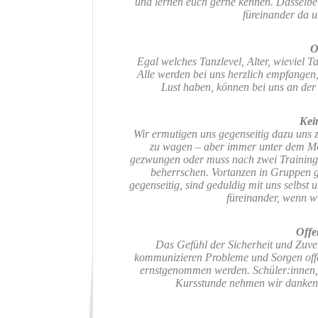
und lernen euch gerne kennen. Dasselbe 
füreinander da 
O
Egal welches Tanzlevel, Alter, wieviel T
Alle werden bei uns herzlich empfangen,
Lust haben, können bei uns an der
Kei
Wir ermutigen uns gegenseitig dazu uns 
zu wagen – aber immer unter dem Mo
gezwungen oder muss nach zwei Trainings
beherrschen. Vortanzen in Gruppen gib
gegenseitig, sind geduldig mit uns selbst
füreinander, wenn 
Offe
Das Gefühl der Sicherheit und Zuverl
kommunizieren Probleme und Sorgen offe
ernstgenommen werden. Schüler:innen,
Kursstunde nehmen wir danken