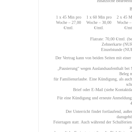
zusätzliche Bearbeit
B
1 x 45 Min pro
1 x 60 Min pro
2 x 45 M
Woche – 27,00
Woche – 30,00
Woche –
€/mtl.
€/mtl.
€/mt
Flatrate: 70,00 €/mtl. (b
Zehnerkarte (N
Einzelstunde (N
Der Vertrag kann von beiden Seiten mit eine
„Pausierung“ wegen Auslandsaufenthalt bei 
Beleg m
für Familienurlaube. Eine Kündigung, als auch
sch
Brief oder E-Mail (siehe Kontaktda
Für eine Kündigung und erneute Anmeldung 
4
Der Unterricht findet fortlaufend, au
dazugehö
Feiertagen statt. Auch während der Schulferi
z