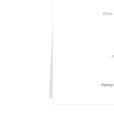
Deine 
–
–
Hiphop