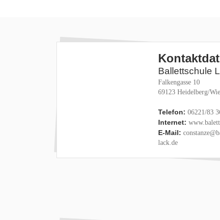
Kontaktda
Ballettschule 
Falkengasse 10
69123 Heidelberg/Wie
Telefon:
06221/83 3
Internet:
www.baletts
E-Mail:
constanze@ba
lack.de