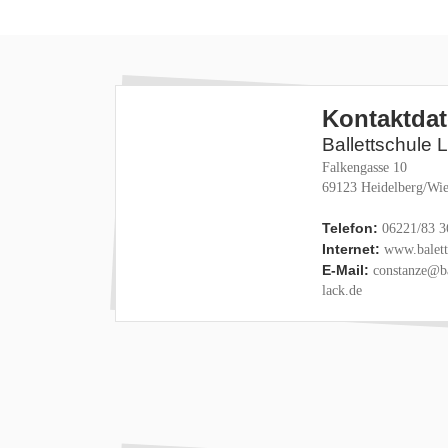
Kontaktda
Ballettschule 
Falkengasse 10
69123 Heidelberg/Wie
Telefon:
06221/83 3
Internet:
www.baletts
E-Mail:
constanze@ba
lack.de