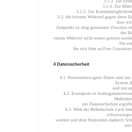
3.1.3. Zur Erst
3.1.4. Zur Mitt
3.1.5. Zur Kontaktmöglichkeit
3.2. Sie können Widerruf gegen diese Da
dass wir
Zeitpunkt zu obig genannten Zwecken nic
der Ba
einem Widerruf nicht weiter genutzt werd
Für ei
Sie sich bitte an Frau Constanz
4 Datensicherheit
4.1. Personenbezogene Daten sind aus 
System (
und mit ei
4.2. Eversports ist Auftragsdatenver
Maßnahme
der Datensicherheit ergrif
4.3. Wird der Ballettschule Lack be
schwerwiegen
wurden und dem Nutzenden dadurch Schad
unv