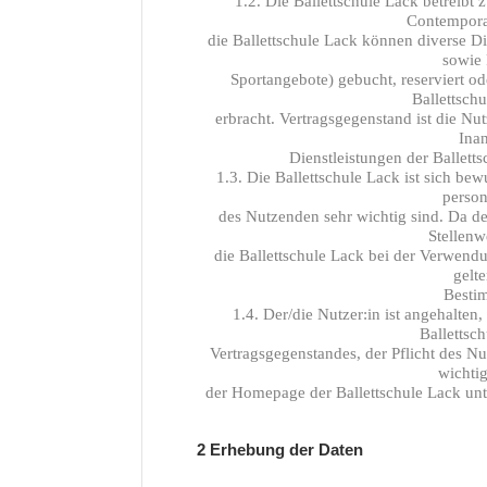
1.2. Die Ballettschule Lack betreibt z
Contempora
die Ballettschule Lack können diverse Di
sowie 
Sportangebote) gebucht, reserviert o
Ballettsch
erbracht. Vertragsgegenstand ist die Nu
Ina
Dienstleistungen der Balletts
1.3. Die Ballettschule Lack ist sich be
perso
des Nutzenden sehr wichtig sind. Da de
Stellenw
die Ballettschule Lack bei der Verwendu
gelt
Besti
1.4. Der/die Nutzer:in ist angehalte
Ballettsc
Vertragsgegenstandes, der Pflicht des N
wichtig
der Homepage der Ballettschule Lack unt
2 Erhebung der Daten