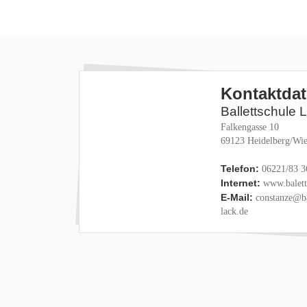
Kontaktda
Ballettschule 
Falkengasse 10
69123 Heidelberg/Wie
Telefon:
06221/83 3
Internet:
www.baletts
E-Mail:
constanze@ba
lack.de