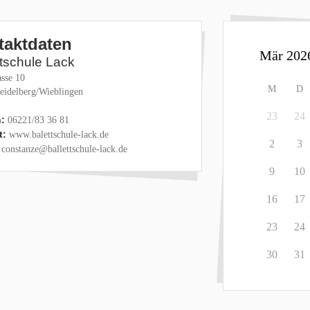
taktdaten
ttschule Lack
sse 10
M
D
eidelberg/Wieblingen
23
24
:
06221/83 36 81
t:
www.balettschule-lack.de
2
3
constanze@ballettschule-lack.de
9
10
16
17
23
24
30
31