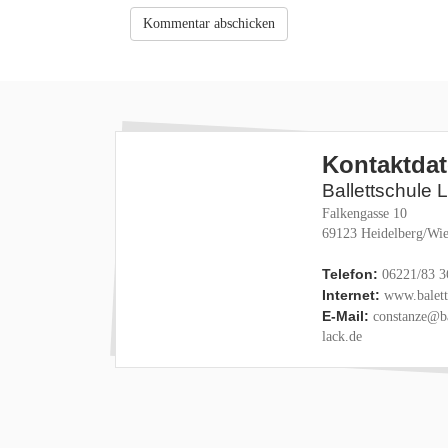
Kontaktda
Ballettschule 
Falkengasse 10
69123 Heidelberg/Wie
Telefon:
06221/83 3
Internet:
www.baletts
E-Mail:
constanze@ba
lack.de