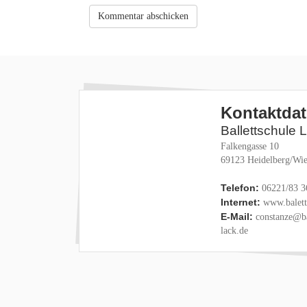
Kontaktda
Ballettschule 
Falkengasse 10
69123 Heidelberg/Wie
Telefon:
06221/83 3
Internet:
www.baletts
E-Mail:
constanze@ba
lack.de