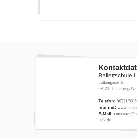
Kontaktda
Ballettschule 
Falkengasse 10
69123 Heidelberg/Wie
Telefon:
06221/83 3
Internet:
www.baletts
E-Mail:
constanze@ba
lack.de