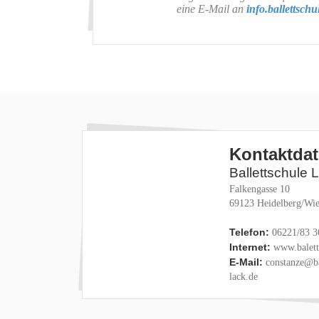
eine E-Mail an
info.ballettsch
Kontaktda
Ballettschule 
Falkengasse 10
69123 Heidelberg/Wie
Telefon:
06221/83 3
Internet:
www.baletts
E-Mail:
constanze@ba
lack.de