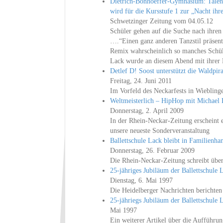
Dietrich-Bonhoeffer-Gymnasium: Talent
wird für die Kursstufe 1 zur „Nacht ihr
Schwetzinger Zeitung vom 04.05.12
Schüler gehen auf die Suche nach ihren 
….“Einen ganz anderen Tanzstil präsent
Remix wahrscheinlich so manches Schüle
Lack wurde an diesem Abend mit ihrer 
Detlef D! Soost unterstützt die Waldpir
Freitag, 24. Juni 2011
Im Vorfeld des Neckarfests in Wiebling
Weltmeisterlich – HipHop mit Michael 
Donnerstag, 2. April 2009
In der Rhein-Neckar-Zeitung erscheint e
unsere neueste Sonderveranstaltung
Ballettschule Lack bleibt in Familienha
Donnerstag, 26. Februar 2009
Die Rhein-Neckar-Zeitung schreibt über
25-jähriges Jubiläum der Ballettschule 
Dienstag, 6. Mai 1997
Die Heidelberger Nachrichten berichten
25-jähriegs Jubiläum der Ballettschule 
Mai 1997
Ein weiterer Artikel über die Aufführun