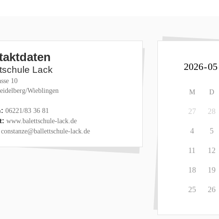
taktdaten
ttschule Lack
sse 10
eidelberg/Wieblingen
M
D
:
06221/83 36 81
27
28
t:
www.balettschule-lack.de
4
5
constanze@ballettschule-lack.de
11
12
18
19
25
26