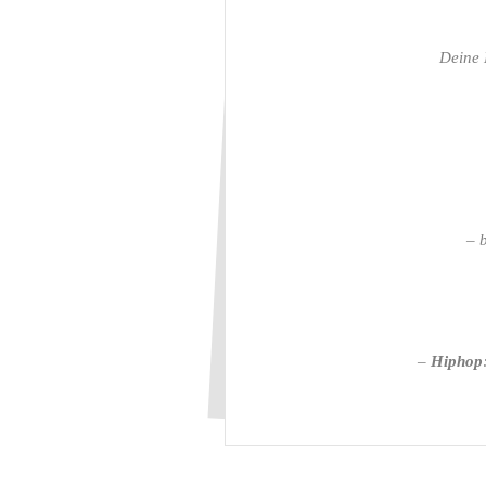
Deine 
–
–
Hiphop