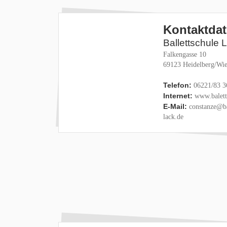
Kontaktda
Ballettschule 
Falkengasse 10
69123 Heidelberg/Wie
Telefon:
06221/83 3
Internet:
www.baletts
E-Mail:
constanze@ba
lack.de