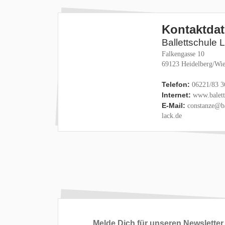
Kontaktda
Ballettschule 
Falkengasse 10
69123 Heidelberg/Wie
Telefon:
06221/83 3
Internet:
www.baletts
E-Mail:
constanze@ba
lack.de
Melde Dich für unseren Newsletter