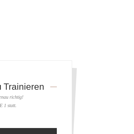
u Trainieren
enau richtig!
 1 statt.