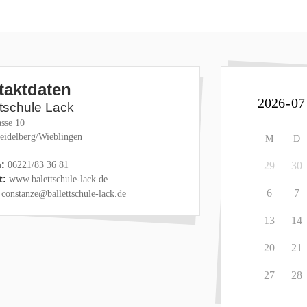
taktdaten
ttschule Lack
sse 10
eidelberg/Wieblingen
M
D
:
06221/83 36 81
29
30
t:
www.balettschule-lack.de
6
7
constanze@ballettschule-lack.de
13
14
20
21
27
28