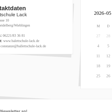
taktdaten
ttschule Lack
sse 10
eidelberg/Wieblingen
M
D
:
06221/83 36 81
27
28
t:
www.balettschule-lack.de
4
5
constanze@ballettschule-lack.de
11
12
18
19
25
26
Newsletter an!