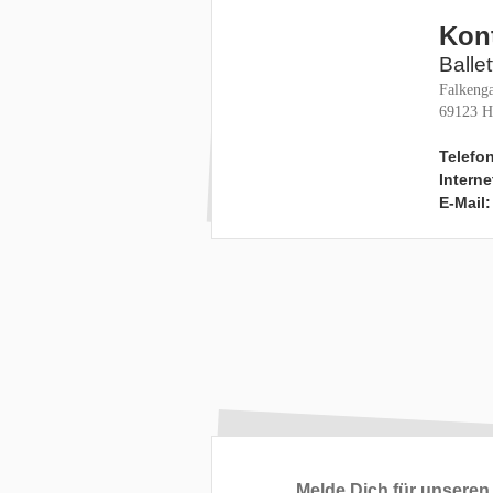
Kon
Balle
Falkenga
69123 H
Telefon
Interne
E-Mail:
Melde Dich für unseren 