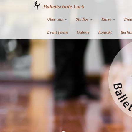
Ballettschule Lack
Über uns
Studios
Kurse
Prei
Event feiern
Galerie
Kontakt
Rechtl