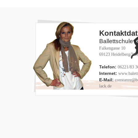
Kontaktda
Ballettschule 
Falkengasse 10
69123 Heidelberg/Wie
Telefon:
06221/83 3
Internet:
www.baletts
E-Mail:
constanze@ba
lack.de