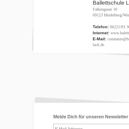
Ballettschule 
Falkengasse 10
69123 Heidelberg/Wie
Telefon:
06221/83 3
Internet:
www.baletts
E-Mail:
constanze@ba
lack.de
Melde Dich für unseren Newsletter